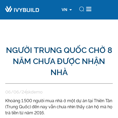
EN
VN
CN
NGƯỜI TRUNG QUỐC CHỜ 8
NĂM CHƯA ĐƯỢC NHẬN
NHÀ
06/06/24
skdemo
Khoảng 1.500 người mua nhà ở một dự án tại Thiên Tân
(Trung Quốc) đến nay vẫn chưa nhìn thấy căn hộ mà họ
trả tiền từ năm 2016.