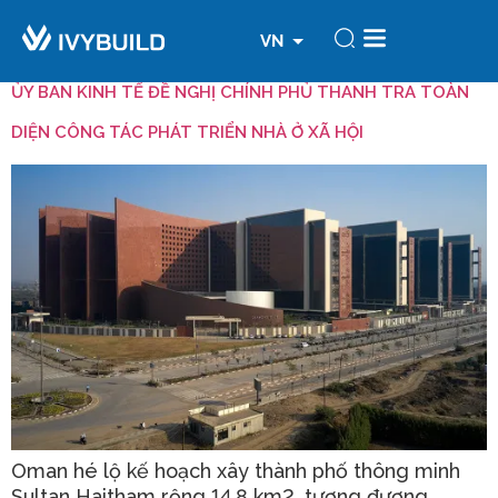
EN
Thẻ:
#xây dựng
VN
CN
ỦY BAN KINH TẾ ĐỀ NGHỊ CHÍNH PHỦ THANH TRA TOÀN
DIỆN CÔNG TÁC PHÁT TRIỂN NHÀ Ở XÃ HỘI
Oman hé lộ kế hoạch xây thành phố thông minh
Sultan Haitham rộng 14,8 km2, tương đương