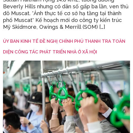
Beverly Hills nhưng có dân số gấp ba lần, ven thủ
đô Muscat. *Ảnh thực tế cơ sở hạ tầng tại thành
phố Muscat* Kế hoạch mới do công ty kiến trúc
Mỹ Skidmore, Owings & Merrill (SOM) […]
ỦY BAN KINH TẾ ĐỀ NGHỊ CHÍNH PHỦ THANH TRA TOÀN
DIỆN CÔNG TÁC PHÁT TRIỂN NHÀ Ở XÃ HỘI