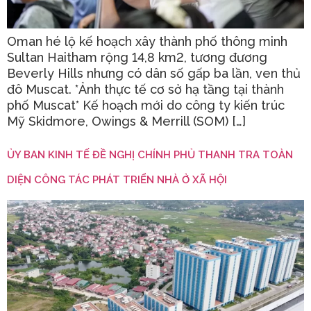
Oman hé lộ kế hoạch xây thành phố thông minh
Sultan Haitham rộng 14,8 km2, tương đương
Beverly Hills nhưng có dân số gấp ba lần, ven thủ
đô Muscat. *Ảnh thực tế cơ sở hạ tầng tại thành
phố Muscat* Kế hoạch mới do công ty kiến trúc
Mỹ Skidmore, Owings & Merrill (SOM) […]
ỦY BAN KINH TẾ ĐỀ NGHỊ CHÍNH PHỦ THANH TRA TOÀN
DIỆN CÔNG TÁC PHÁT TRIỂN NHÀ Ở XÃ HỘI