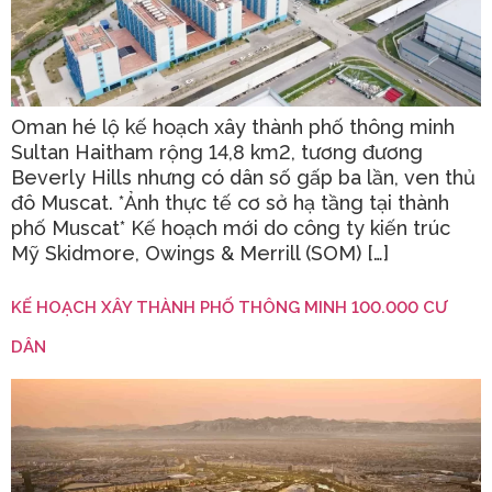
Oman hé lộ kế hoạch xây thành phố thông minh
Sultan Haitham rộng 14,8 km2, tương đương
Beverly Hills nhưng có dân số gấp ba lần, ven thủ
đô Muscat. *Ảnh thực tế cơ sở hạ tầng tại thành
phố Muscat* Kế hoạch mới do công ty kiến trúc
Mỹ Skidmore, Owings & Merrill (SOM) […]
KẾ HOẠCH XÂY THÀNH PHỐ THÔNG MINH 100.000 CƯ
DÂN